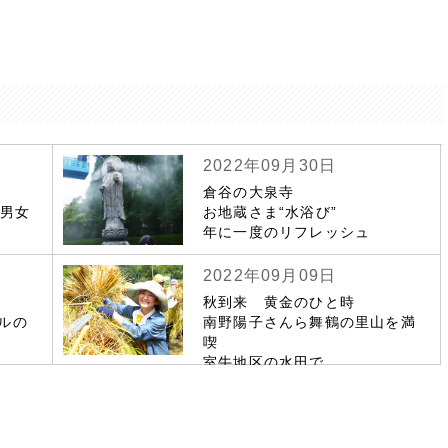
2022年09月30日
倉谷の大泉寺
若男女
お地蔵さま“水浴び”
年に一度のリフレッシュ
2022年09月09日
秋到来 黄金のひと時
ルの
南野陽子さんら舞鶴の里山を満
喫
室牛地区の水田で
市民ら稲刈り作業で親睦深める