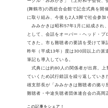
ークル「みみかき」（上野和子会長、会
(舞鶴市)の西総合会館で記念式典を開
に取り組み、今後も2人3脚で社会参加
みみかきは昭和57年1月に結成され
として、会話をオーバー・ヘッド・プ
てきた。市も難聴者の要請を受けて筆
昨年（平成13年）度は300回以上の
筆記も導入している。
式典には約80人の関係者が出席。上
ていくため試行錯誤を繰り返していき
雄支部長が「みみかきは難聴者の拠り
難聴者・中途失聴者団体連合会の高岡
この記事をシェア！