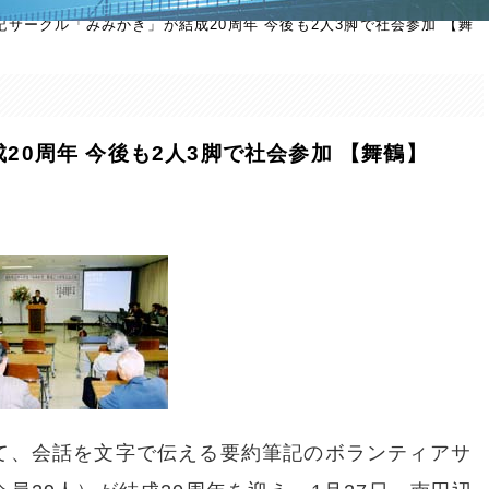
記サークル「みみかき」が結成20周年 今後も2人3脚で社会参加 【舞
0周年 今後も2人3脚で社会参加 【舞鶴】
て、会話を文字で伝える要約筆記のボランティアサ