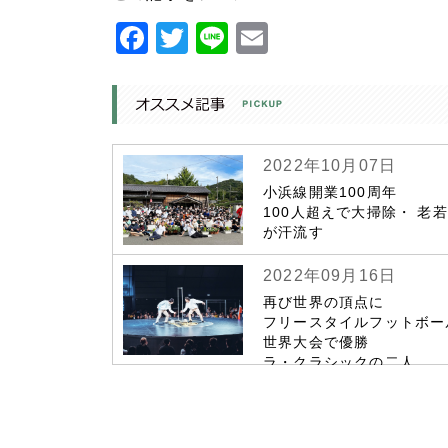
Facebook
Twitter
Line
Email
2022年10月07日
小浜線開業100周年
100人超えで大掃除・ 老
が汗流す
2022年09月16日
再び世界の頂点に
フリースタイルフットボー
世界大会で優勝
ラ・クラシックの二人
コロナ禍乗り越え 金字塔