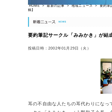
HOME
>
最新の記事
>
地域ニュース
>
要約筆
鶴】
要約筆記サークル「みみかき」が結成2
投稿日時：2002年01月29日（火）
耳の不自由な人たちの耳代わりになっ