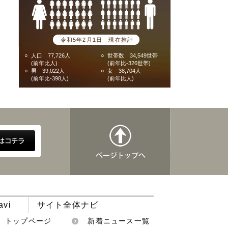
令和5年2月1日 現在推計
○
人口 77,726人
○
世帯数 34,549世帯
(前年比人)
(前年比-326世帯)
○
男 39,022人
○
女 38,704人
(前年比-398人)
(前年比人)
avi
サイト全体ナビ
トップページ
新着ニュース一覧