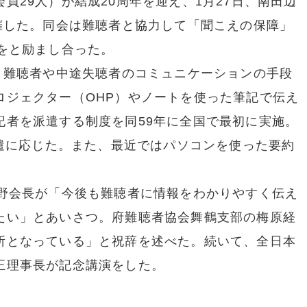
員29人）が結成20周年を迎え、1月27日、南田辺
催した。同会は難聴者と協力して「聞こえの保障」
をと励まし合った。
、難聴者や中途失聴者のコミュニケーションの手段
ロジェクター（OHP）やノートを使った筆記で伝え
記者を派遣する制度を同59年に全国で最初に実施。
派遣に応じた。また、最近ではパソコンを使った要約
野会長が「今後も難聴者に情報をわかりやすく伝え
たい」とあいさつ。府難聴者協会舞鶴支部の梅原経
所となっている」と祝辞を述べた。続いて、全日本
正理事長が記念講演をした。