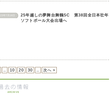
25年越しの夢舞台舞鶴SC 第38回全日本壮年
023年7月18日
ソフトボール大会出場へ
..
10
20
30
..
次へ >