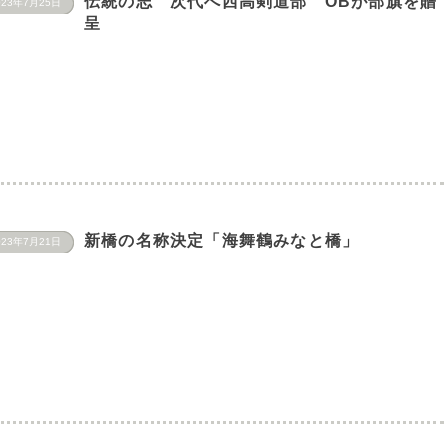
伝統の志 次代へ西高剣道部 OBが部旗を贈
023年7月25日
呈
新橋の名称決定「海舞鶴みなと橋」
023年7月21日