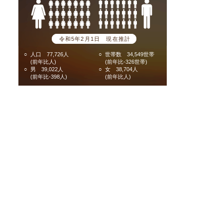
令和5年2月1日 現在推計
○
人口 77,726人
○
世帯数 34,549世帯
(前年比人)
(前年比-326世帯)
○
男 39,022人
○
女 38,704人
(前年比-398人)
(前年比人)