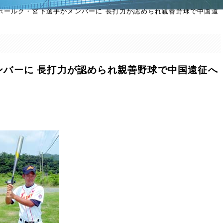
ボールク・宮下選手がメンバーに 長打力が認められ親善野球で中国遠
ンバーに 長打力が認められ親善野球で中国遠征へ