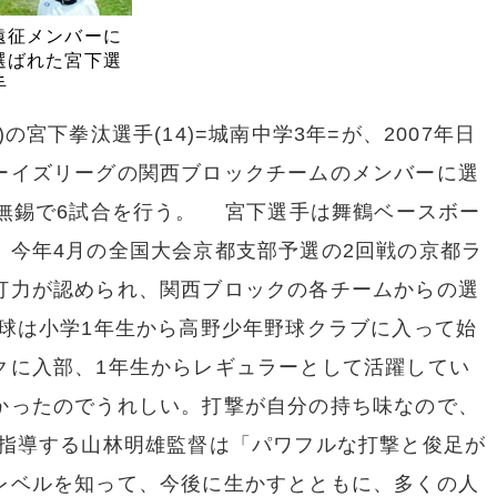
遠征メンバーに
選ばれた宮下選
手
宮下拳汰選手(14)=城南中学3年=が、2007年日
ーイズリーグの関西ブロックチームのメンバーに選
と無錫で6試合を行う。 宮下選手は舞鶴ベースボー
。今年4月の全国大会京都支部予選の2回戦の京都ラ
打力が認められ、関西ブロックの各チームからの選
球は小学1年生から高野少年野球クラブに入って始
クに入部、1年生からレギュラーとして活躍してい
かったのでうれしい。打撃が自分の持ち味なので、
指導する山林明雄監督は「パワフルな打撃と俊足が
レベルを知って、今後に生かすとともに、多くの人