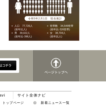
令和5年2月1日 現在推計
○
人口 77,726人
○
世帯数 34,549世帯
(前年比人)
(前年比-326世帯)
○
男 39,022人
○
女 38,704人
(前年比-398人)
(前年比人)
avi
サイト全体ナビ
トップページ
新着ニュース一覧