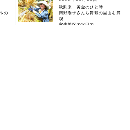
秋到来 黄金のひと時
ルの
南野陽子さんら舞鶴の里山を満
喫
室牛地区の水田で
市民ら稲刈り作業で親睦深める