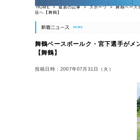
HOME
>
最新の記事
>
スポーツ
>
舞鶴ベース
征へ【舞鶴】
舞鶴ベースボールク・宮下選手がメ
【舞鶴】
投稿日時：2007年07月31日（火）