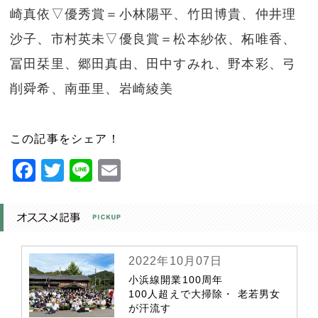
崎真依▽優秀賞＝小林陽平、竹田博貴、仲井理
沙子、市村英未▽優良賞＝松本紗依、柘唯香、
冨田栞里、郷田真由、田中すみれ、野本彩、弓
削舜希、南亜里、岩崎綾美
この記事をシェア！
Facebook
Twitter
Line
Email
2022年10月07日
小浜線開業100周年
100人超えで大掃除・ 老若男女
が汗流す