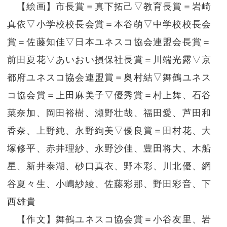
【絵画】市長賞＝真下拓己▽教育長賞＝岩崎
真依▽小学校校長会賞＝本谷萌▽中学校校長会
賞＝佐藤知佳▽日本ユネスコ協会連盟会長賞＝
前田夏花▽あいおい損保社長賞＝川端光露▽京
都府ユネスコ協会連盟賞＝奥村結▽舞鶴ユネス
コ協会賞＝上田麻美子▽優秀賞＝村上舞、石谷
菜奈加、岡田裕樹、瀬野壮哉、福田愛、芦田和
香奈、上野純、永野絢美▽優良賞＝田村花、大
塚修平、赤井理紗、永野沙佳、豊田将大、木船
星、新井泰湖、砂口真衣、野本彩、川北優、網
谷夏々生、小嶋紗綾、佐藤彩那、野田彩音、下
西雄貴
【作文】舞鶴ユネスコ協会賞＝小谷友里、岩