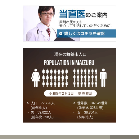
令和5年2月1日 現在推計
○
人口 77,726人
○
世帯数 34,549世帯
(前年比人)
(前年比-326世帯)
○
男 39,022人
○
女 38,704人
(前年比-398人)
(前年比人)