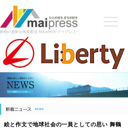
舞鶴の新鮮な情報配信 Maipress-マイプレス-
HOME
>
最新の記事
>
地域ニュース
>
絵と作文で地球社会
の一員としての思い 舞鶴ユネスコ協会が小中学生を表彰【舞
鶴】
絵と作文で地球社会の一員としての思い 舞鶴