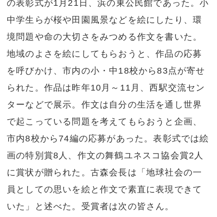
の表彰式が1月21日、浜の東公民館であった。小
中学生らが桜や田園風景などを絵にしたり、環
境問題や命の大切さをみつめる作文を書いた。
地域のよさを絵にしてもらおうと、作品の応募
を呼びかけ、市内の小・中18校から83点が寄せ
られた。作品は昨年10月～11月、西駅交流セン
ターなどで展示。作文は自分の生活を通し世界
で起こっている問題を考えてもらおうと企画、
市内8校から74編の応募があった。表彰式では絵
画の特別賞8人、作文の舞鶴ユネスコ協会賞2人
に賞状が贈られた。古森会長は「地球社会の一
員としての思いを絵と作文で素直に表現できて
いた」と述べた。受賞者は次の皆さん。