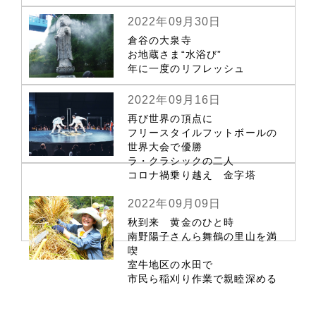
2022年09月30日
倉谷の大泉寺
お地蔵さま“水浴び”
年に一度のリフレッシュ
2022年09月16日
再び世界の頂点に
フリースタイルフットボールの
世界大会で優勝
ラ・クラシックの二人
コロナ禍乗り越え 金字塔
2022年09月09日
秋到来 黄金のひと時
南野陽子さんら舞鶴の里山を満
喫
室牛地区の水田で
市民ら稲刈り作業で親睦深める