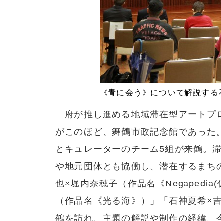
《青に会う》について解説する
府が推し進める地域滞在型アートプロ
がこのほど、舞鶴市政記念館であった。
とキュレーターのチーム5組が来鶴。
や地元団体とも協働し、潜在するまち
也×堀内奈穂子（作品名《Negapedia
（作品名《光る海》）」「石神夏希×
鶴を訪れ、主題の解説や制作の経緯、