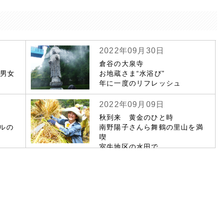
2022年09月30日
倉谷の大泉寺
若男女
お地蔵さま“水浴び”
年に一度のリフレッシュ
2022年09月09日
秋到来 黄金のひと時
ルの
南野陽子さんら舞鶴の里山を満
喫
室牛地区の水田で
市民ら稲刈り作業で親睦深める