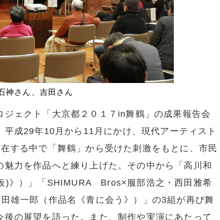
石神さん、吉田さん
ジェクト「大京都２０１７in舞鶴」の成果報告会
平成29年10月から11月にかけ、現代アーティスト
滞在する中で「舞鶴」から受けた刺激をもとに、市民
の魅力を作品へと練り上げた。その中から「高川和
(仮)》）」「SHIMURA Bros×服部浩之・西田雅希
吉田雄一郎（作品名《青に会う》）」の3組が再び舞
今後の展望を語った。また、制作や実演にあたって