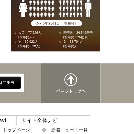
令和5年2月1日 現在推計
○
人口 77,726人
○
世帯数 34,549世帯
(前年比人)
(前年比-326世帯)
○
男 39,022人
○
女 38,704人
(前年比-398人)
(前年比人)
avi
サイト全体ナビ
トップページ
新着ニュース一覧