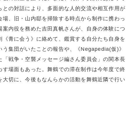
らとの対話により、多面的な人的交流や相互作用が
会場、旧・山内邸を掃除する時点から制作に携わっ
場案内役を務めた吉田真帆さんが、自身の体験につ
劇《青に会う》に絡めて、鑑賞する自分たち自身を
集団がいたことの報告や、《Negapedia(仮)》
た「戦争・空襲メッセージ編さん委員会」の関本長
わす場面もあった。舞鶴での滞在制作は今年度で終
を大切に、今後もなんらかの活動を舞鶴近隣で行い