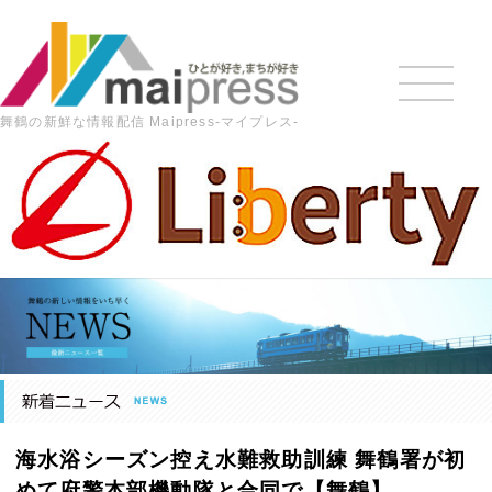
舞鶴の新鮮な情報配信 Maipress-マイプレス-
HOME
>
最新の記事
>
地域ニュース
>
海水浴シーズン控え
水難救助訓練 舞鶴署が初めて府警本部機動隊と合同で【舞鶴】
海水浴シーズン控え水難救助訓練 舞鶴署が初
めて府警本部機動隊と合同で【舞鶴】