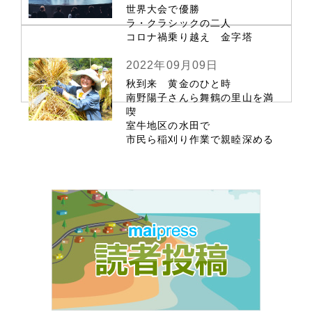
世界大会で優勝
ラ・クラシックの二人
コロナ禍乗り越え 金字塔
2022年09月09日
秋到来 黄金のひと時
南野陽子さんら舞鶴の里山を満
喫
室牛地区の水田で
市民ら稲刈り作業で親睦深める