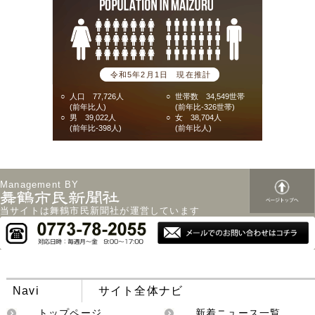
令和5年2月1日 現在推計
○
人口 77,726人
○
世帯数 34,549世帯
(前年比人)
(前年比-326世帯)
○
男 39,022人
○
女 38,704人
(前年比-398人)
(前年比人)
Management BY
当サイトは舞鶴市民新聞社が運営しています
Navi
サイト全体ナビ
トップページ
新着ニュース一覧