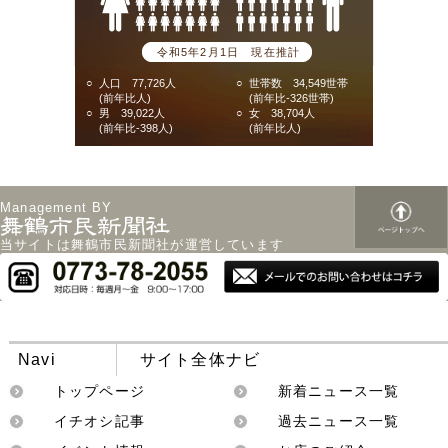
令和5年2月1日 現在推計
○
人口 77,726人
○
世帯数 34,549世帯
(前年比人)
(前年比-326世帯)
○
男 39,022人
○
女 38,704人
(前年比-398人)
(前年比人)
Management BY
当サイトは舞鶴市民新聞社が運営しています
Navi
サイト全体ナビ
トップページ
新着ニュース一覧
イチオシ記事
過去ニュース一覧