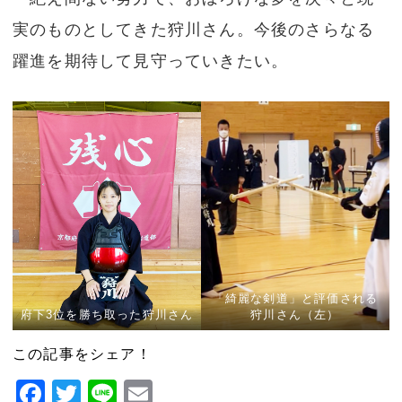
実のものとしてきた狩川さん。今後のさらなる
躍進を期待して見守っていきたい。
「綺麗な剣道」と評価される
府下3位を勝ち取った狩川さん
狩川さん（左）
この記事をシェア！
Facebook
Twitter
Line
Email