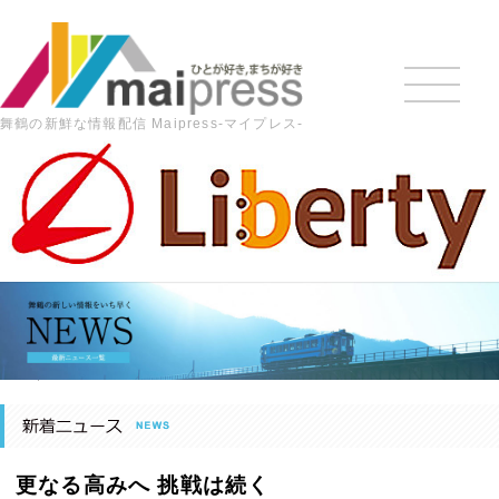
舞鶴の新鮮な情報配信 Maipress-マイプレス-
HOME
>
最新の記事
>
更なる高みへ 挑戦は続く
城北中剣道部・狩川さんが府大会で３位に
誓うは来年の府下優勝
更なる高みへ 挑戦は続く