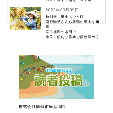
2022年09月09日
秋到来 黄金のひと時
南野陽子さんら舞鶴の里山を満
喫
室牛地区の水田で
市民ら稲刈り作業で親睦深める
株式会社舞鶴市民新聞社