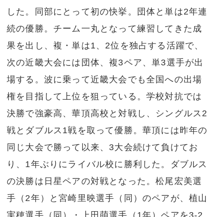
した。同部にとって初の快挙。団体と単は2年連
続の優勝。チーム一丸となって練習してきた成
果を出し、複・単は1、2位を独占する活躍で、
次の近畿大会には団体、複3ペア、単3選手が出
場する。波に乗って近畿大会でも全国への出場
権を目指して上位を狙っている。学校対抗では
決勝で強豪高、華頂高校と対戦し、シングルス2
戦とダブルス1戦を取って優勝。華頂には昨年の
同じ大会で勝って以来、3大会続けて負けてお
り、1年ぶりにライバル校に勝利した。ダブルス
の決勝は日星ペアの対戦となった。松尾宏美選
手（2年）と宮崎里映選手（同）のペアが、植山
実穂選手（同）・上田萌選手（1年）ペアを3-2