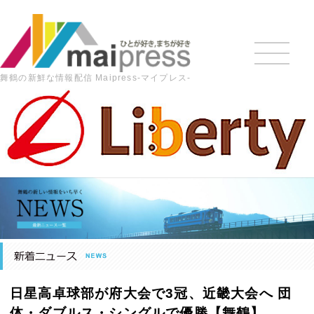
舞鶴の新鮮な情報配信 Maipress-マイプレス-
HOME
>
最新の記事
>
スポーツ
>
日星高卓球部が府大会で
3冠、近畿大会へ 団体・ダブルス・シングルで優勝【舞鶴】
日星高卓球部が府大会で3冠、近畿大会へ 団
体・ダブルス・シングルで優勝【舞鶴】