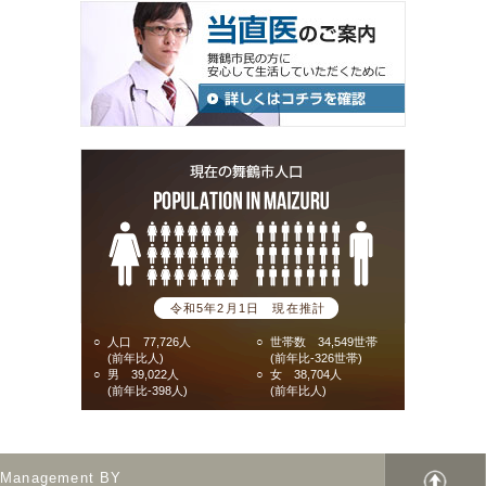
令和5年2月1日 現在推計
○
人口 77,726人
○
世帯数 34,549世帯
(前年比人)
(前年比-326世帯)
○
男 39,022人
○
女 38,704人
(前年比-398人)
(前年比人)
Management BY