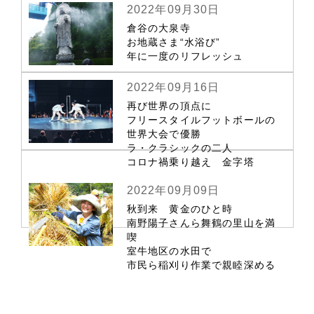
2022年09月30日
倉谷の大泉寺
お地蔵さま“水浴び”
年に一度のリフレッシュ
2022年09月16日
再び世界の頂点に
フリースタイルフットボールの
世界大会で優勝
ラ・クラシックの二人
コロナ禍乗り越え 金字塔
2022年09月09日
秋到来 黄金のひと時
南野陽子さんら舞鶴の里山を満
喫
室牛地区の水田で
市民ら稲刈り作業で親睦深める