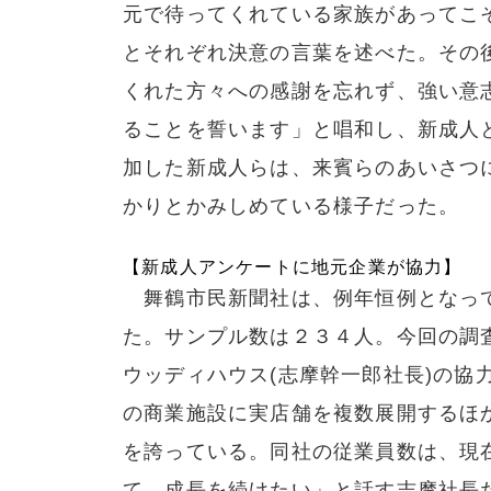
元で待ってくれている家族があってこ
とそれぞれ決意の言葉を述べた。その
くれた方々への感謝を忘れず、強い意
ることを誓います」と唱和し、新成人
加した新成人らは、来賓らのあいさつ
かりとかみしめている様子だった。
【新成人アンケートに地元企業が協力】
舞鶴市民新聞社は、例年恒例となって
た。サンプル数は２３４人。今回の調
ウッディハウス(志摩幹一郎社長)の協
の商業施設に実店舗を複数展開するほ
を誇っている。同社の従業員数は、現在
て、成長を続けたい」と話す志摩社長