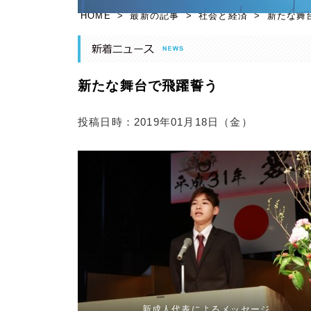
HOME
>
最新の記事
>
社会と経済
>
新たな舞
新たな舞台で飛躍誓う
投稿日時：2019年01月18日（金）
新成人代表によるメッセージ