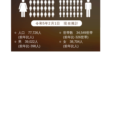
令和5年2月1日 現在推計
○
人口 77,726人
○
世帯数 34,549世帯
(前年比人)
(前年比-326世帯)
○
男 39,022人
○
女 38,704人
(前年比-398人)
(前年比人)