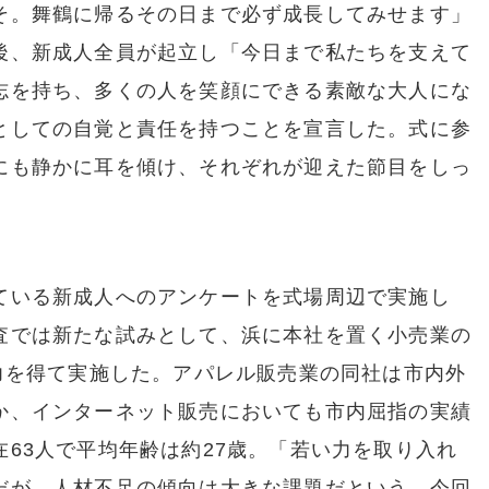
そ。舞鶴に帰るその日まで必ず成長してみせます」
後、新成人全員が起立し「今日まで私たちを支えて
志を持ち、多くの人を笑顔にできる素敵な大人にな
としての自覚と責任を持つことを宣言した。式に参
にも静かに耳を傾け、それぞれが迎えた節目をしっ
いる新成人へのアンケートを式場周辺で実施し
査では新たな試みとして、浜に本社を置く小売業の
力を得て実施した。アパレル販売業の同社は市内外
か、インターネット販売においても市内屈指の実績
63人で平均年齢は約27歳。「若い力を取り入れ
だが、人材不足の傾向は大きな課題だという。今回