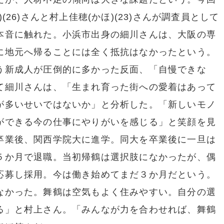
26)さんと村上佳穂(かほ)(23)さんが調査員として
本音に触れた。小浜市出身の細川さんは、大阪の専
に地元へ帰ることには全く抵抗はなかったという。
う新成人が圧倒的に多かった反面、「自慢できな
て細川さんは、「生まれ育った街への愛着はあって
が多いせいではないか」と分析した。「新しいモノ
ができる今の仕事にやりがいを感じる」と笑顔を見
卒業後、関西学院大に進学。同大を卒業後に一旦は
５か月で退職。当初帰鶴は選択肢になかったが、偶
応募し採用。今は働き始めてまだ３か月だという。
なかった。舞鶴は空気もよく住みやすい。自分の選
る」と村上さん。「みんなが力を合わせれば、舞鶴