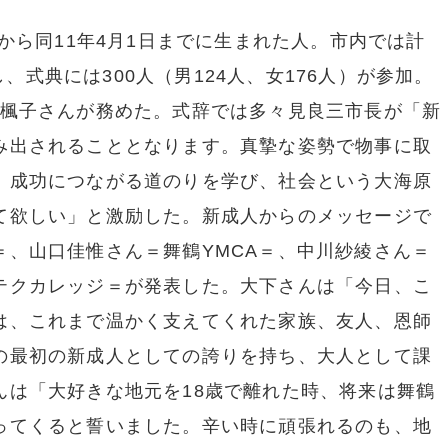
から同11年4月1日までに生まれた人。市内では計
当し、式典には300人（男124人、女176人）が参加。
崎楓子さんが務めた。式辞では多々見良三市長が「新
み出されることとなります。真摯な姿勢で物事に取
、成功につながる道のりを学び、社会という大海原
て欲しい」と激励した。新成人からのメッセージで
＝、山口佳惟さん＝舞鶴YMCA＝、中川紗綾さん＝
テクカレッジ＝が発表した。大下さんは「今日、こ
は、これまで温かく支えてくれた家族、友人、恩師
の最初の新成人としての誇りを持ち、大人として課
んは「大好きな地元を18歳で離れた時、将来は舞鶴
ってくると誓いました。辛い時に頑張れるのも、地