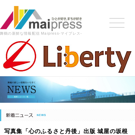
舞鶴の新鮮な情報配信 Maipress-マイプレス-
HOME
>
最新の記事
>
地域ニュース
>
写真集「心のふるさ
と丹後」出版 城屋の坂根さん 宿題を果たし9年ぶりに第2集 ヘ
リから空撮した風景など156点掲載 【舞鶴】
写真集「心のふるさと丹後」出版 城屋の坂根