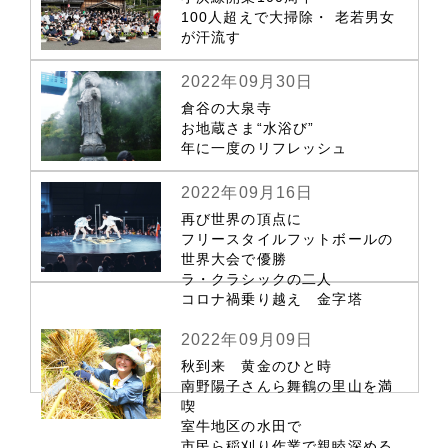
100人超えで大掃除・ 老若男女
が汗流す
2022年09月30日
倉谷の大泉寺
お地蔵さま“水浴び”
年に一度のリフレッシュ
2022年09月16日
再び世界の頂点に
フリースタイルフットボールの
世界大会で優勝
ラ・クラシックの二人
コロナ禍乗り越え 金字塔
2022年09月09日
秋到来 黄金のひと時
南野陽子さんら舞鶴の里山を満
喫
室牛地区の水田で
市民ら稲刈り作業で親睦深める