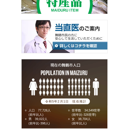
令和5年2月1日 現在推計
○
人口 77,726人
○
世帯数 34,549世帯
(前年比人)
(前年比-326世帯)
○
男 39,022人
○
女 38,704人
(前年比-398人)
(前年比人)