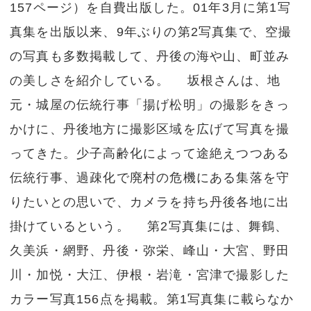
157ページ）を自費出版した。01年3月に第1写
真集を出版以来、9年ぶりの第2写真集で、空撮
の写真も多数掲載して、丹後の海や山、町並み
の美しさを紹介している。 坂根さんは、地
元・城屋の伝統行事「揚げ松明」の撮影をきっ
かけに、丹後地方に撮影区域を広げて写真を撮
ってきた。少子高齢化によって途絶えつつある
伝統行事、過疎化で廃村の危機にある集落を守
りたいとの思いで、カメラを持ち丹後各地に出
掛けているという。 第2写真集には、舞鶴、
久美浜・網野、丹後・弥栄、峰山・大宮、野田
川・加悦・大江、伊根・岩滝・宮津で撮影した
カラー写真156点を掲載。第1写真集に載らなか