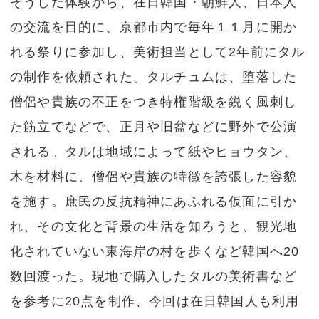
そうした体験から、在日韓国・朝鮮人、日本人
の交流を目的に、京都市内で毎年１１月に開か
れる祭りに参加し、美術担当として2年前にタル
の制作を依頼された。タルチュムは、堕落した
僧侶や貴族の不正をつき特権階級を鋭く風刺し
た筋立てなどで、正月や旧盆などに野外で公演
される。タルは地域によって紙やヒョウタン、
木を材料に、僧侶や貴族の特徴を誇張した容貌
を施す。庶民の反抗精神にあふれる仮面に引か
れ、その文化と背景の生活を知ろうと、観光地
化されていない東海岸の村を歩くなど韓国へ20
数回渡った。現地で購入したタルの美術書など
を参考に20点を制作、今回は在日韓国人も利用