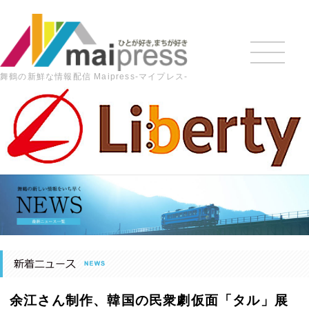
舞鶴の新鮮な情報配信 Maipress-マイプレス-
HOME
>
最新の記事
>
地域ニュース
>
余江さん制作、韓国
の民衆劇仮面「タル」展 6月11日まで近畿産業信組舞鶴支店で
【舞鶴】
余江さん制作、韓国の民衆劇仮面「タル」展