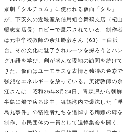
衆劇「タルチュム」に使われる仮面「タル」
が、下安久の近畿産業信用組合舞鶴支店（杞山
暢志支店長）ロビーで展示されている。制作者
は元中学校教師の余江勝彦さん（63）＝白浜
台。その文化に魅了されルーツを探ろうとハン
グル語を学び、劇が盛んな現地の訪問を続けて
きた。仮面はユーモラスな表情と独特の色彩で
強烈なエネルギーを放っている。美術教師の余
江さんは、昭和25年8月24日、青森県から朝鮮
半島に船で戻る途中、舞鶴湾内で爆沈した「浮
島丸事件」の犠牲者たちを追悼する殉難の碑を
制作、市民団体の一員として追悼集会を開く。