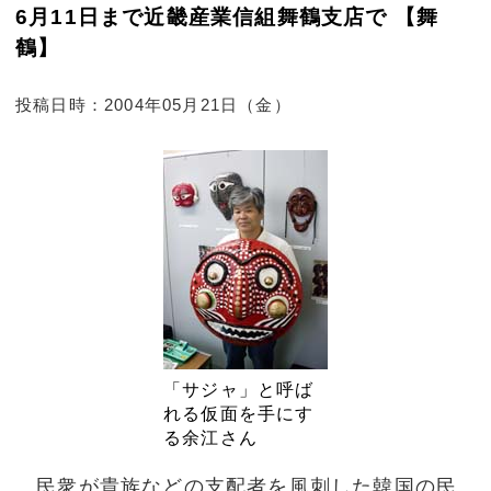
6月11日まで近畿産業信組舞鶴支店で 【舞
鶴】
投稿日時：2004年05月21日（金）
「サジャ」と呼ば
れる仮面を手にす
る余江さん
民衆が貴族などの支配者を風刺した韓国の民