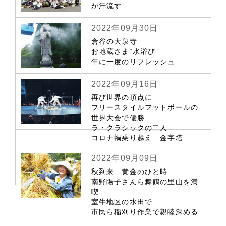
が汗流す
2022年09月30日
倉谷の大泉寺
お地蔵さま“水浴び”
年に一度のリフレッシュ
2022年09月16日
再び世界の頂点に
フリースタイルフットボールの
世界大会で優勝
ラ・クラシックの二人
コロナ禍乗り越え 金字塔
2022年09月09日
秋到来 黄金のひと時
南野陽子さんら舞鶴の里山を満
喫
室牛地区の水田で
市民ら稲刈り作業で親睦深める