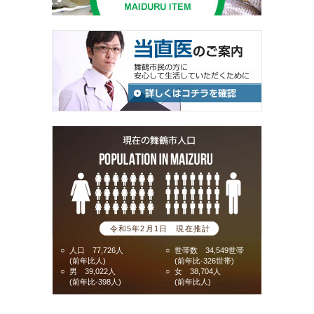
令和5年2月1日 現在推計
○
人口 77,726人
○
世帯数 34,549世帯
(前年比人)
(前年比-326世帯)
○
男 39,022人
○
女 38,704人
(前年比-398人)
(前年比人)