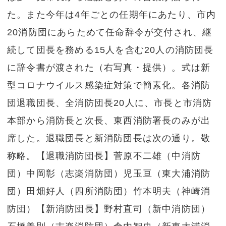
た。また今年は4年ごとの任期年にあたり、市内
20消防団にあらためて任命辞令が交付され、継
続して団長を務める15人を含む20人の消防団長
に辞令書が渡された（右写真・提供）。式は新
型コロナウイルス感染症対策で簡素化。各消防
団退職団長、全消防団長20人に、市長と市消防
本部から消防長と次長、東西消防署長のみが出
席した。退職団長と新消防団長は次の通り。敬
称略。【退職消防団長】菅原不二雄（中消防
団）中岡彰（志楽消防団）児玉亘（東大浦消防
団）田畑好人（四所消防団）竹本明夫（神崎消
防団）【新消防団長】野村直司（新中消防団）