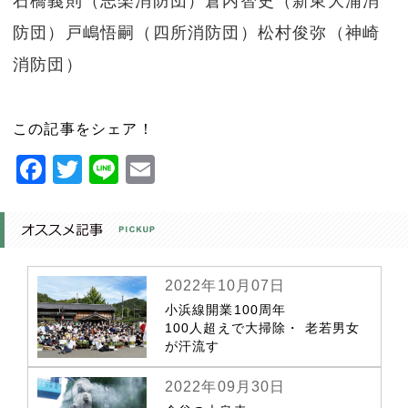
石橋義則（志楽消防団）倉内智史（新東大浦消
防団）戸嶋悟嗣（四所消防団）松村俊弥（神崎
消防団）
この記事をシェア！
Facebook
Twitter
Line
Email
2022年10月07日
小浜線開業100周年
100人超えで大掃除・ 老若男女
が汗流す
2022年09月30日