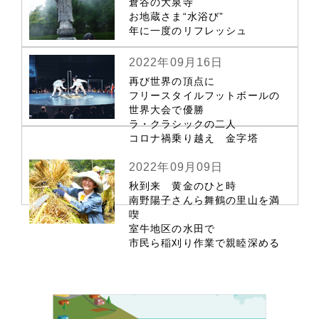
倉谷の大泉寺
お地蔵さま“水浴び”
年に一度のリフレッシュ
2022年09月16日
再び世界の頂点に
フリースタイルフットボールの
世界大会で優勝
ラ・クラシックの二人
コロナ禍乗り越え 金字塔
2022年09月09日
秋到来 黄金のひと時
南野陽子さんら舞鶴の里山を満
喫
室牛地区の水田で
市民ら稲刈り作業で親睦深める