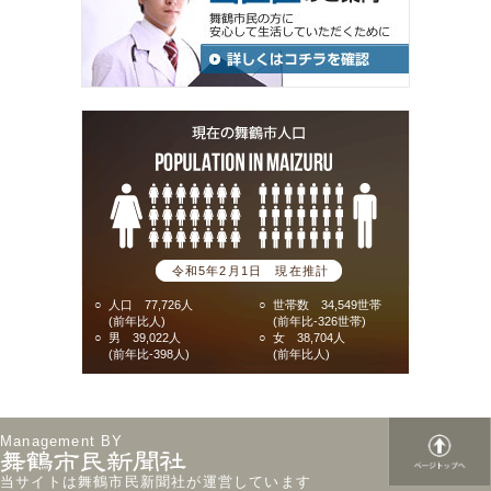
令和5年2月1日 現在推計
○
人口 77,726人
○
世帯数 34,549世帯
(前年比人)
(前年比-326世帯)
○
男 39,022人
○
女 38,704人
(前年比-398人)
(前年比人)
Management BY
当サイトは舞鶴市民新聞社が運営しています