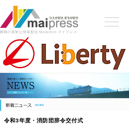
舞鶴の新鮮な情報配信 Maipress-マイプレス-
HOME
>
最新の記事
>
地域ニュース
>
令和3年度・消防団
辞令交付式
令和3年度・消防団辞令交付式