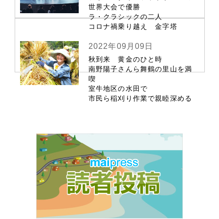
世界大会で優勝
ラ・クラシックの二人
コロナ禍乗り越え 金字塔
2022年09月09日
秋到来 黄金のひと時
南野陽子さんら舞鶴の里山を満
喫
室牛地区の水田で
市民ら稲刈り作業で親睦深める