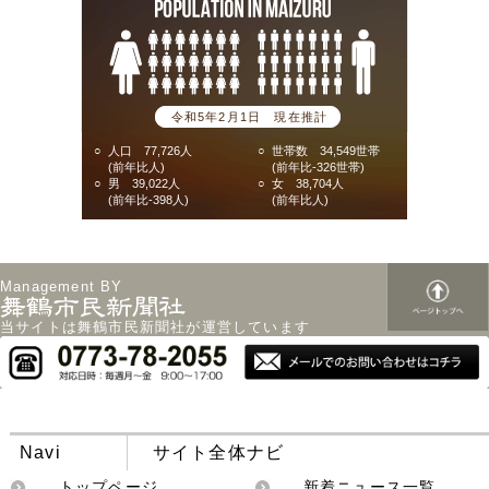
令和5年2月1日 現在推計
○
人口 77,726人
○
世帯数 34,549世帯
(前年比人)
(前年比-326世帯)
○
男 39,022人
○
女 38,704人
(前年比-398人)
(前年比人)
Management BY
当サイトは舞鶴市民新聞社が運営しています
Navi
サイト全体ナビ
トップページ
新着ニュース一覧