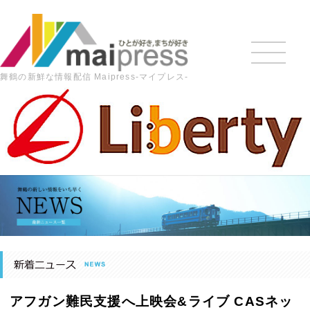
舞鶴の新鮮な情報配信 Maipress-マイプレス-
HOME
>
最新の記事
>
地域ニュース
>
アフガン難民支援へ
上映会&ライブ CASネットワークが7月7日、総合文化会館で【舞
鶴のニュース】
アフガン難民支援へ上映会&ライブ CASネッ