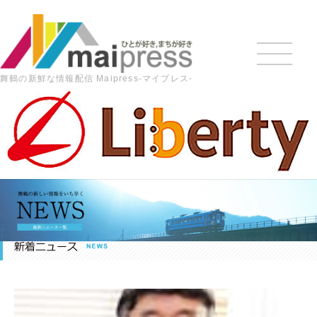
舞鶴の新鮮な情報配信 Maipress-マイプレス-
HOME
>
最新の記事
>
2013年
>
3月