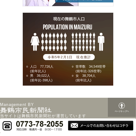
令和5年2月1日 現在推計
○
人口 77,726人
○
世帯数 34,549世帯
(前年比人)
(前年比-326世帯)
○
男 39,022人
○
女 38,704人
(前年比-398人)
(前年比人)
Management BY
当サイトは舞鶴市民新聞社が運営しています