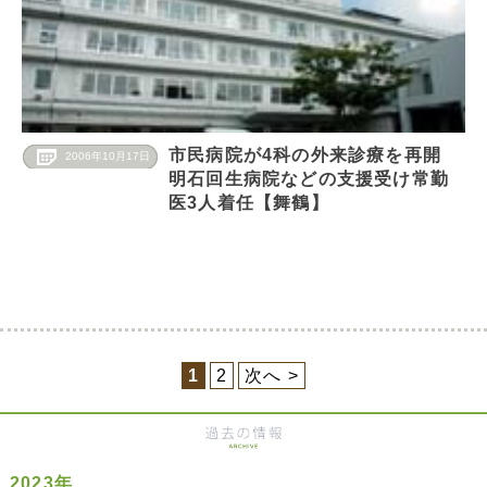
市民病院が4科の外来診療を再開
2006年10月17日
明石回生病院などの支援受け常勤
医3人着任【舞鶴】
1
2
次へ >
2023年