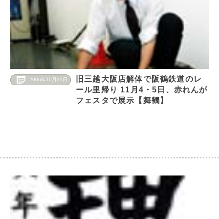
旧三越大阪店解体で阪鶴鉄道のレ
2006年10月31日
ール里帰り 11月4・5日、赤れんが
フェスタで展示【舞鶴】