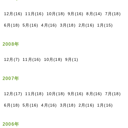
12月(16)
11月(16)
10月(18)
9月(16)
8月(14)
7月(18)
6月(18)
5月(16)
4月(16)
3月(18)
2月(16)
1月(15)
2008年
12月(7)
11月(16)
10月(18)
9月(1)
2007年
12月(17)
11月(18)
10月(18)
9月(16)
8月(16)
7月(18)
6月(18)
5月(16)
4月(16)
3月(18)
2月(16)
1月(16)
2006年