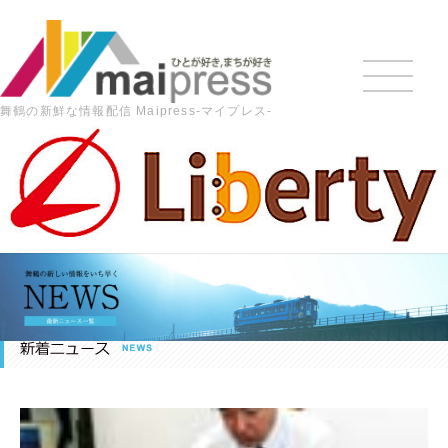
舞鶴の新鮮な情報配信 Maipress-マイプレス-
HOME
>
最新の記事
>
2006年
>
10月