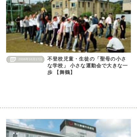
不登校児童・生徒の「聖母の小さ
2006年10月17日
な学校」 小さな運動会で大きな一
歩 【舞鶴】