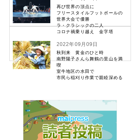
再び世界の頂点に
フリースタイルフットボールの
世界大会で優勝
ラ・クラシックの二人
コロナ禍乗り越え 金字塔
2022年09月09日
秋到来 黄金のひと時
南野陽子さんら舞鶴の里山を満
喫
室牛地区の水田で
市民ら稲刈り作業で親睦深める