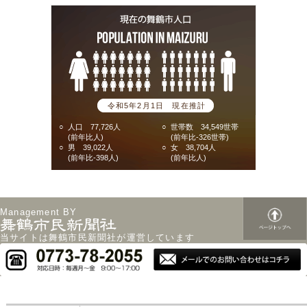
令和5年2月1日 現在推計
○
人口 77,726人
○
世帯数 34,549世帯
(前年比人)
(前年比-326世帯)
○
男 39,022人
○
女 38,704人
(前年比-398人)
(前年比人)
Management BY
当サイトは舞鶴市民新聞社が運営しています