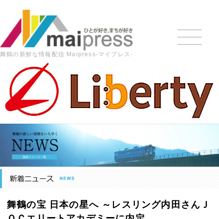
舞鶴の新鮮な情報配信 Maipress-マイプレス-
HOME
>
最新の記事
>
スポーツ
>
舞鶴の宝 日本の星へ ～
レスリング内田さんＪＯＣエリートアカデミーに内定
舞鶴の宝 日本の星へ ～レスリング内田さんＪ
ＯＣエリートアカデミーに内定