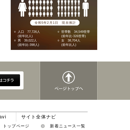
令和5年2月1日 現在推計
○
人口 77,726人
○
世帯数 34,549世帯
(前年比人)
(前年比-326世帯)
○
男 39,022人
○
女 38,704人
(前年比-398人)
(前年比人)
avi
サイト全体ナビ
トップページ
新着ニュース一覧