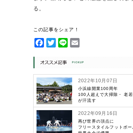
る。
この記事をシェア！
Facebook
Twitter
Line
Email
2022年10月07日
小浜線開業100周年
100人超えで大掃除・ 老
が汗流す
2022年09月16日
再び世界の頂点に
フリースタイルフットボー