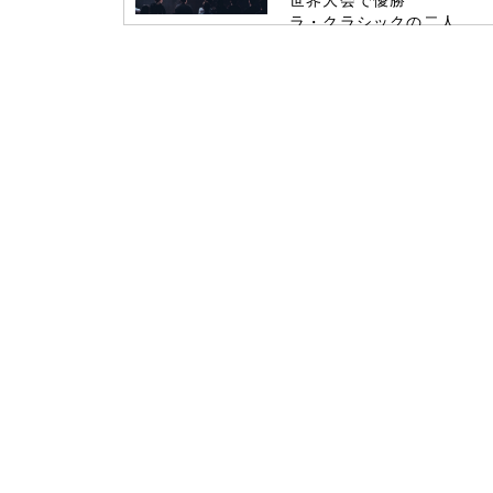
世界大会で優勝
ラ・クラシックの二人
コロナ禍乗り越え 金字塔