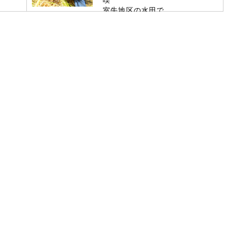
喫
室牛地区の水田で
市民ら稲刈り作業で親睦深める