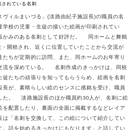
刷されている名刺
ヴィルまいづる」(淡路由紀子施設長)の職員の名
護学校の児童・生徒の描いた絵画が印刷されてい
温かみのある名刺として好評だ。 同ホームと舞鶴
設・開校され、近くに位置していたことから交流が
徒たちが定期的に訪問、また、同ホームのお年寄り
交流を深めている。 名刺作成のきっかけは、同校
生徒たちの頑張りを知ってもらうらめ、絵画を名刺
設長が、素晴らしい絵のセンスに感銘を受け、職員
した。 淡路施設長のほか職員約30人が、名刺に絵
絵を配置したり、裏面の全面に掲載するなどレイア
長は「名刺を交換して、この絵について紹介してい
す。話を始めるきっかけにもなります」と話してい