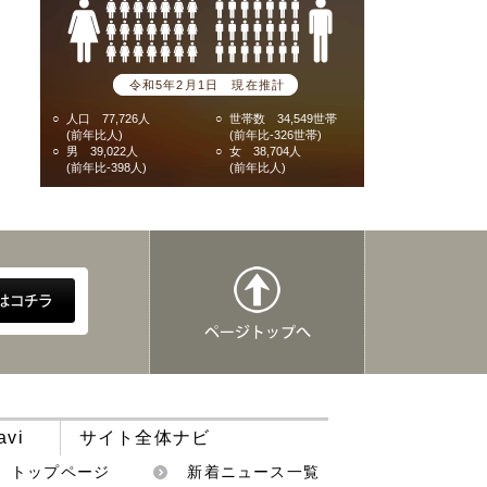
令和5年2月1日 現在推計
○
人口 77,726人
○
世帯数 34,549世帯
(前年比人)
(前年比-326世帯)
○
男 39,022人
○
女 38,704人
(前年比-398人)
(前年比人)
avi
サイト全体ナビ
トップページ
新着ニュース一覧