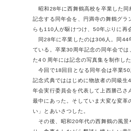
昭和28年に西舞鶴高校を卒業した同級
記念する同年会を、円満寺の舞鶴グラ
らも110人が駆けつけ、50年ぶりに
同28年に卒業したのは306人。同4
ている。卒業30周年記念の同年会で
た4０周年には記念の写真集を制作し
今回で18回目となる同年会は卒業5
記念式典でははじめに物故者の同級生4
年会実行委員会を代表して上西勝己さ
最中にあった。そしていま大変な変革
い」とあいさつした。
その後、昭和20年代の西舞鶴の風景