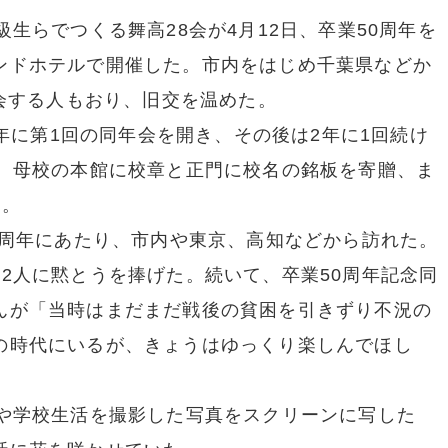
生らでつくる舞高28会が4月12日、卒業50周年を
ンドホテルで開催した。市内をはじめ千葉県などか
再会する人もおり、旧交を温めた。
4年に第1回の同年会を開き、その後は2年に1回続け
は、母校の本館に校章と正門に校名の銘板を寄贈、ま
た。
0周年にあたり、市内や東京、高知などから訪れた。
2人に黙とうを捧げた。続いて、卒業50周年記念同
んが「当時はまだまだ戦後の貧困を引きずり不況の
の時代にいるが、きょうはゆっくり楽しんでほし
や学校生活を撮影した写真をスクリーンに写した