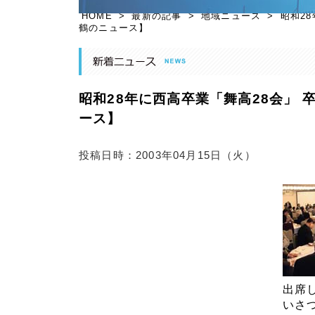
HOME
>
最新の記事
>
地域ニュース
>
昭和2
鶴のニュース】
昭和28年に西高卒業「舞高28会」 
ース】
投稿日時：2003年04月15日（火）
出席
いさ