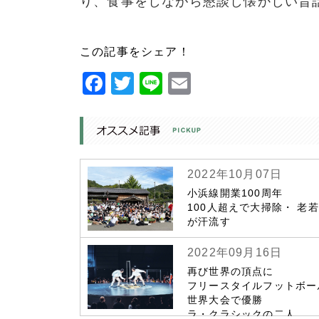
り、食事をしながら懇談し懐かしい昔
この記事をシェア！
Facebook
Twitter
Line
Email
2022年10月07日
小浜線開業100周年
100人超えで大掃除・ 老
が汗流す
2022年09月16日
再び世界の頂点に
フリースタイルフットボー
世界大会で優勝
ラ・クラシックの二人