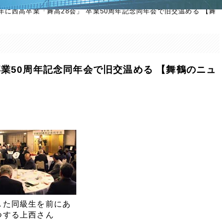
8年に西高卒業「舞高28会」 卒業50周年記念同年会で旧交温める 【舞
卒業50周年記念同年会で旧交温める 【舞鶴のニュ
した同級生を前にあ
つする上西さん