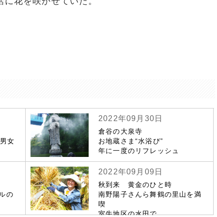
話に花を咲かせていた。
2022年09月30日
倉谷の大泉寺
若男女
お地蔵さま“水浴び”
年に一度のリフレッシュ
2022年09月09日
秋到来 黄金のひと時
ルの
南野陽子さんら舞鶴の里山を満
喫
室牛地区の水田で